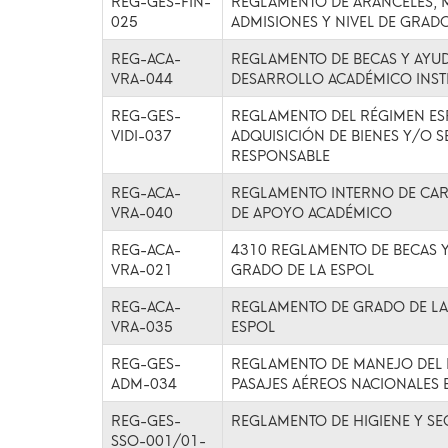
REG-GES-FIN-
REGLAMENTO DE ARANCELES, M
025
ADMISIONES Y NIVEL DE GRADO
REG-ACA-
REGLAMENTO DE BECAS Y AYU
VRA-044
DESARROLLO ACADÉMICO INST
REG-GES-
REGLAMENTO DEL RÉGIMEN ESP
VIDI-037
ADQUISICIÓN DE BIENES Y/O S
RESPONSABLE
REG-ACA-
REGLAMENTO INTERNO DE CAR
VRA-040
DE APOYO ACADÉMICO
REG-ACA-
4310 REGLAMENTO DE BECAS Y
VRA-021
GRADO DE LA ESPOL
REG-ACA-
REGLAMENTO DE GRADO DE LA 
VRA-035
ESPOL
REG-GES-
REGLAMENTO DE MANEJO DEL 
ADM-034
PASAJES AÉREOS NACIONALES 
REG-GES-
REGLAMENTO DE HIGIENE Y SE
SSO-001/01-